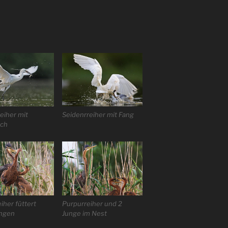
eiher mit
Seidenrreiher mit Fang
sch
iher füttert
Purpurreiher und 2
ungen
Junge im Nest