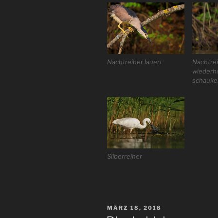
Nachtreiher lauert
Nachtrei
wiederho
schauke
Silberreiher
VERÖFFENTLICHT
MÄRZ 18, 2018
AM