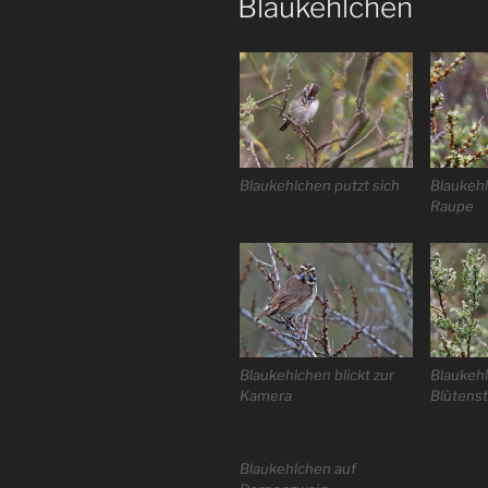
Blaukehlchen
Blaukehlchen putzt sich
Blaukeh
Raupe
Blaukehlchen blickt zur
Blaukeh
Kamera
Blütens
Blaukehlchen auf