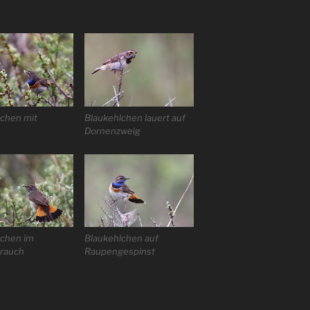
lchen mit
Blaukehlchen lauert auf
Dornenzweig
lchen im
Blaukehlchen auf
trauch
Raupengespinst