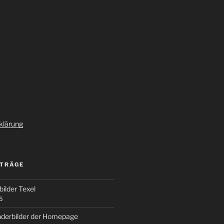
klärung
ITRÄGE
ilder Texel
5
nderbilder der Homepage