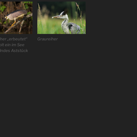
her „erbeutet“
Graureiher
lt ein im See
lndes Aststück