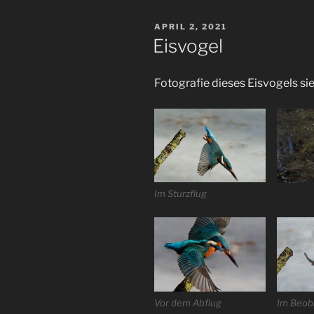
VERÖFFENTLICHT
APRIL 2, 2021
AM
Eisvogel
Fotografie dieses Eisvogels s
Im Sturzflug
Im Beob
Vor dem Abflug