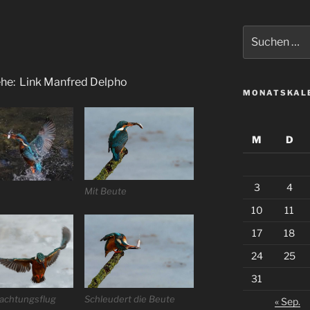
Suche
nach:
iehe: Link Manfred Delpho
MONATSKAL
M
D
3
4
Mit Beute
10
11
17
18
24
25
31
achtungsflug
Schleudert die Beute
« Sep.