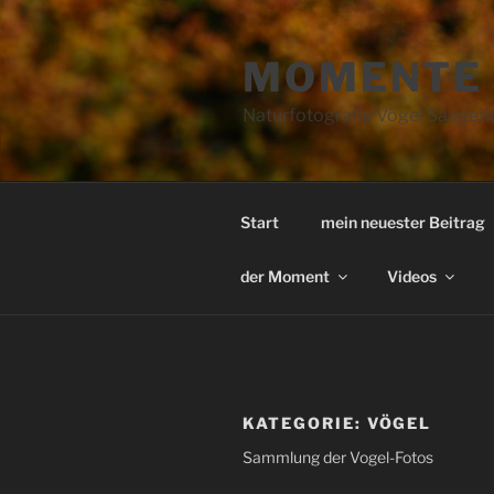
Zum
Inhalt
MOMENTE 
springen
Naturfotografie Vögel Säuget
Start
mein neuester Beitrag
der Moment
Videos
KATEGORIE:
VÖGEL
Sammlung der Vogel-Fotos