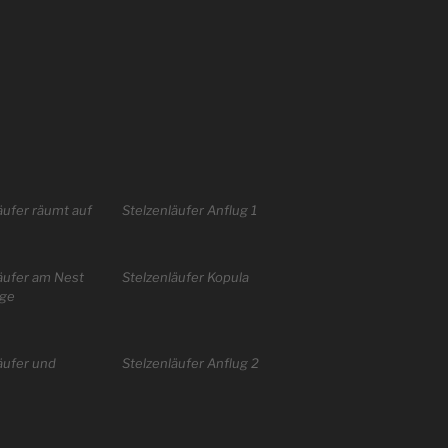
äufer räumt auf
Stelzenläufer Anflug 1
äufer am Nest
Stelzenläufer Kopula
ege
äufer und
Stelzenläufer Anflug 2