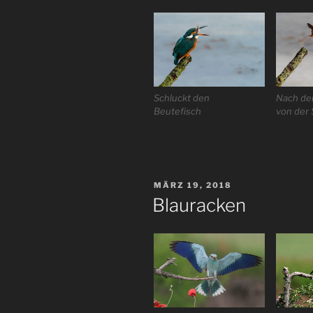
Schluckt den
Nach d
Beutefisch
von der 
VERÖFFENTLICHT
MÄRZ 19, 2018
AM
Blauracken