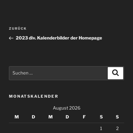
Beitragsnavigation
Vorheriger
ZURÜCK
Beitrag
2023 div. Kalenderbilder der Homepage
Suche
Suche
nach:
MONATSKALENDER
August 2026
M
D
M
D
F
S
S
1
2