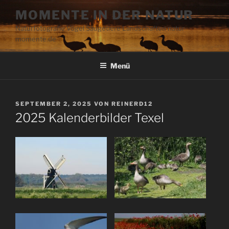
Zum
MOMENTE IN DER NATUR
Inhalt
Naturfotografie Vögel Säugetiere Landschaften natur-
springen
momente.de
Menü
VERÖFFENTLICHT
SEPTEMBER 2, 2025
VON
REINERD12
AM
2025 Kalenderbilder Texel