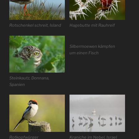
Rotschenkel schreit, Island
Hagebutte mit Rauhreif
Silbermoewen kämpfen
um einen Fisch
Steinkautz, Donnana,
Spanien
Rotkopfwürger
Kraniche im Nebel, Israel