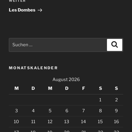
Nächster
WEITER
Beitrag
Les Dombes
Suche
Suche
nach:
MONATSKALENDER
August 2026
M
D
M
D
F
S
S
1
2
3
4
5
6
7
8
9
10
11
12
13
14
15
16