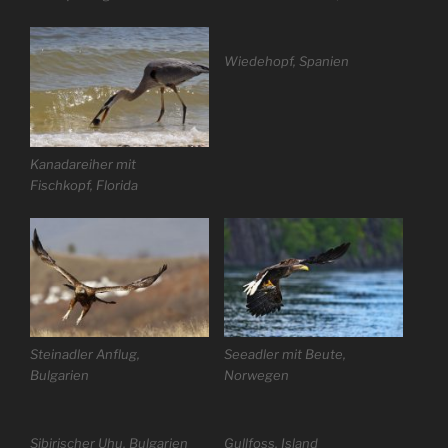
Wiedehopf, Spanien
Kanadareiher mit
Fischkopf, Florida
Steinadler Anflug,
Seeadler mit Beute,
Bulgarien
Norwegen
Sibirischer Uhu, Bulgarien
Gullfoss, Island