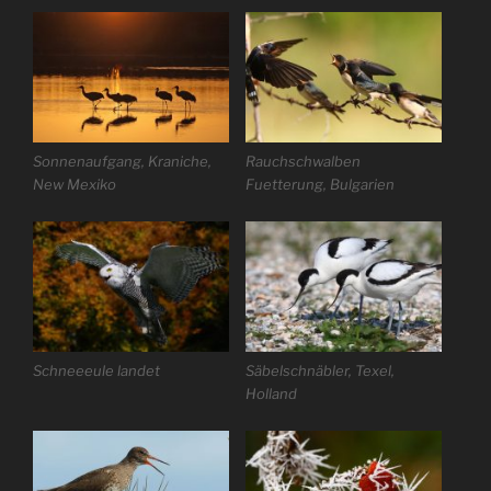
Sonnenaufgang, Kraniche,
Rauchschwalben
New Mexiko
Fuetterung, Bulgarien
Schneeeule landet
Säbelschnäbler, Texel,
Holland