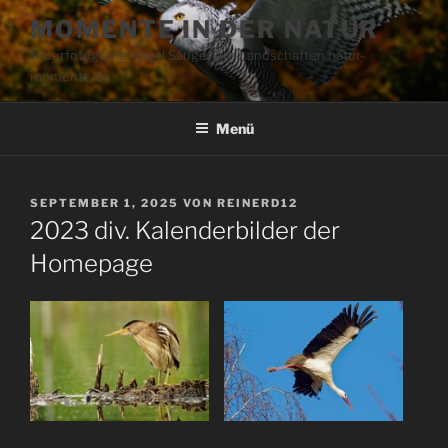
Zum
MOMENTE IN DER NATUR
Inhalt
Naturfotografie Vögel Säugetiere Landschaften natur-
springen
momente.de
Menü
VERÖFFENTLICHT
SEPTEMBER 1, 2025
VON
REINERD12
AM
2023 div. Kalenderbilder der
Homepage