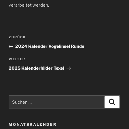
verarbeitet werden.
Beitragsnavigation
Vorheriger
ZURÜCK
Beitrag
2024 Kalender Vogelinsel Runde
Nächster
WEITER
Beitrag
2025 Kalenderbilder Texel
Suche
Suche
nach:
MONATSKALENDER