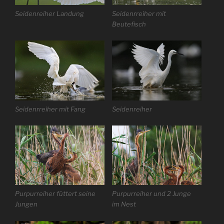
Seidenreiher Landung
Seidenrreiher mit
Beutefisch
Seidenrreiher mit Fang
Seidenreiher
Purpurreiher füttert seine
Purpurreiher und 2 Junge
Jungen
im Nest