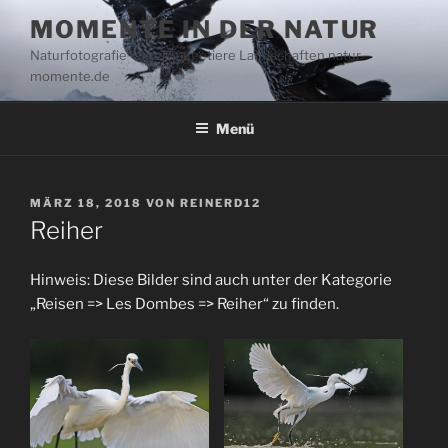
Zum
MOMENTE IN DER NATUR
Inhalt
Naturfotografie Vögel Säugetiere Landschaften natur-
springen
momente.de
Menü
VERÖFFENTLICHT
MÄRZ 18, 2018
VON
REINERD12
AM
Reiher
Hinweis: Diese Bilder sind auch unter der Kategorie
„Reisen => Les Dombes => Reiher“ zu finden.