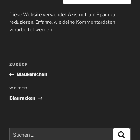
Diese Website verwendet Akismet, um Spam zu
reduzieren.
Erfahre, wie deine Kommentardaten
verarbeitet werden.
Beitragsnavigation
Vorheriger
ZURÜCK
Beitrag
Blaukehlchen
Nächster
WEITER
Beitrag
Blauracken
Suche
Suche
nach: